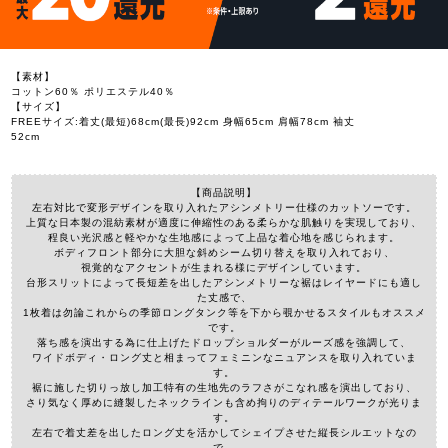
【素材】
コットン60％ ポリエステル40％
【サイズ】
FREEサイズ:着丈(最短)68cm(最長)92cm 身幅65cm 肩幅78cm 袖丈
52cm
【商品説明】
左右対比で変形デザインを取り入れたアシンメトリー仕様のカットソーです。
上質な日本製の混紡素材が適度に伸縮性のある柔らかな肌触りを実現しており、
程良い光沢感と軽やかな生地感によって上品な着心地を感じられます。
ボディフロント部分に大胆な斜めシーム切り替えを取り入れており、
視覚的なアクセントが生まれる様にデザインしています。
台形スリットによって長短差を出したアシンメトリーな裾はレイヤードにも適し
た丈感で、
1枚着は勿論これからの季節ロングタンク等を下から覗かせるスタイルもオススメ
です。
落ち感を演出する為に仕上げたドロップショルダーがルーズ感を強調して、
ワイドボディ・ロング丈と相まってフェミニンなニュアンスを取り入れていま
す。
裾に施した切りっ放し加工特有の生地先のラフさがこなれ感を演出しており、
さり気なく厚めに縫製したネックラインも含め拘りのディテールワークが光りま
す。
左右で着丈差を出したロング丈を活かしてシェイプさせた縦長シルエットなの
で、