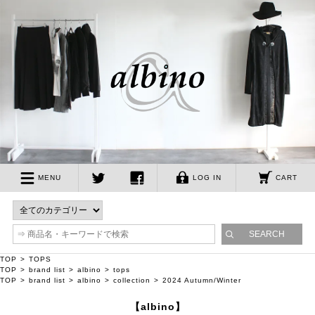
albino
MENU
LOG IN
CART
twitter
facebook
TOP
TOPS
TOP
brand list
albino
tops
TOP
brand list
albino
collection
2024 Autumn/Winter
【albino】