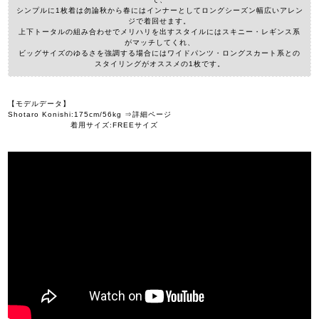
シンプルに1枚着は勿論秋から春にはインナーとしてロングシーズン幅広いアレン
ジで着回せます。
上下トータルの組み合わせでメリハリを出すスタイルにはスキニー・レギンス系
がマッチしてくれ、
ビッグサイズのゆるさを強調する場合にはワイドパンツ・ロングスカート系との
スタイリングがオススメの1枚です。
【モデルデータ】
Shotaro Konishi:175cm/56kg ⇒詳細ページ
着用サイズ:FREEサイズ