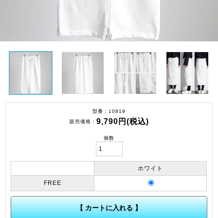
型番
10819
9,790円(税込)
販売価格
個数
ホワイト
FREE
【 カートに入れる 】