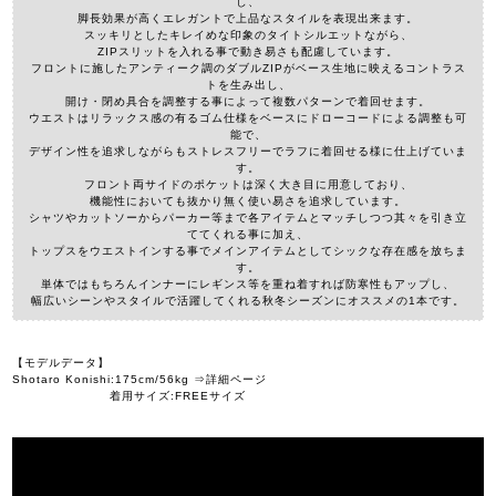
し、
脚長効果が高くエレガントで上品なスタイルを表現出来ます。
スッキリとしたキレイめな印象のタイトシルエットながら、
ZIPスリットを入れる事で動き易さも配慮しています。
フロントに施したアンティーク調のダブルZIPがベース生地に映えるコントラス
トを生み出し、
開け・閉め具合を調整する事によって複数パターンで着回せます。
ウエストはリラックス感の有るゴム仕様をベースにドローコードによる調整も可
能で、
デザイン性を追求しながらもストレスフリーでラフに着回せる様に仕上げていま
す。
フロント両サイドのポケットは深く大き目に用意しており、
機能性においても抜かり無く使い易さを追求しています。
シャツやカットソーからパーカー等まで各アイテムとマッチしつつ其々を引き立
ててくれる事に加え、
トップスをウエストインする事でメインアイテムとしてシックな存在感を放ちま
す。
単体ではもちろんインナーにレギンス等を重ね着すれば防寒性もアップし、
幅広いシーンやスタイルで活躍してくれる秋冬シーズンにオススメの1本です。
【モデルデータ】
Shotaro Konishi:175cm/56kg ⇒詳細ページ
着用サイズ:FREEサイズ