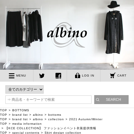
albino
MENU
LOG IN
CART
twitter
facebook
TOP
BOTTOMS
TOP
brand list
albino
bottoms
TOP
brand list
albino
collection
2021 Autumn/Winter
TOP
media information
【KCE COLLECTION】 ファッションイベント衣装提供情報
TOP
special contents
Skirt design collection