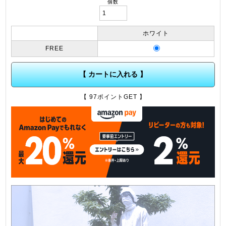
個数
ホワイト
FREE
【 カートに入れる 】
【 97ポイントGET 】