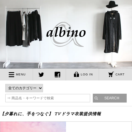
albino
MENU
LOG IN
CART
twitter
facebook
【夕暮れに、手をつなぐ】 TVドラマ衣装提供情報