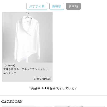
おすすめ順
価格順
新着順
【albino】
首巻き風スカーフネックアシンメトリー
ニットソー
8,690円(税込)
1
商品中
1
-
1
商品を表示しています
CATEGORY