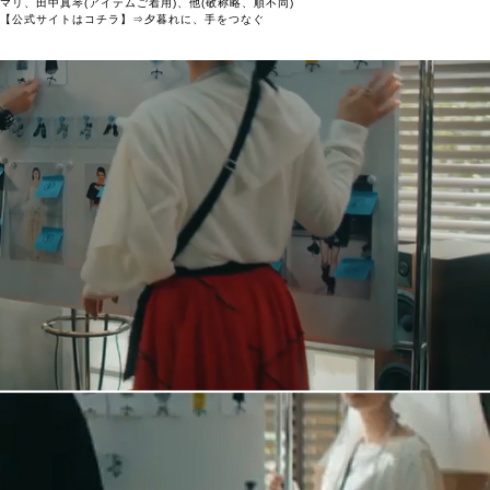
マリ、田中真琴(アイテムご着用)、他(敬称略、順不同)
【公式サイトはコチラ】⇒夕暮れに、手をつなぐ