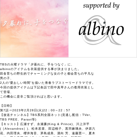
TBSの火曜ドラマ「夕暮れに、手をつなぐ」に、
albinoのアイテムを衣装提供する事が決まりました。
田舎育ちの野生的でチャーミングな女の子と都会育ちの平凡な
男の子、
2人の“愛おしい時間”を描いた青春ラブストーリードラマです。
今回の提供アイテムは下記各話で田中真琴さんの着用衣装とし
て登場、
この機会に是非ご覧頂ければと思います。
【日時】
第7話⇒2023年2月28日(火)22：00～22：57
【放送チャンネル】TBS系列全国ネット(見逃し配信：TVer、
TBS FREE、Paravi等)
【キャスト】広瀬すず、永瀬廉(King & Prince)、川上洋平
(［Alexandros］)、松本若菜、田辺桃子、黒羽麻璃央、伊原六
花、内田理央、櫻井海音、茅島成美、酒向 芳、遠藤憲一、夏木