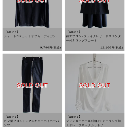
SOLD OUT
SOLD OUT
【albino】
【albino】
ショートZIPカットオフカーディガン
前エプロン×フェイクレザーサスペンダ
ー付きロングスカート
9,790円(税込)
12,100円(税込)
SOLD OUT
SOLD OUT
【albino】
【albino】
ピン型フロントZIPスキニーバイカーパ
フィンガーホール×袖口シャーリング加
ンツ
工ドレープネックカットソー