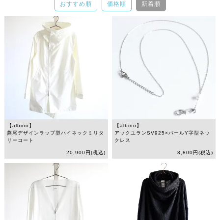
おすすめ順
価格順
新着順
【albino】
【albino】
燕尾デザインラップ型ハイネックミリタ
アックユランSV925×パールY字型ネッ
リーコート
クレス
20,900円(税込)
8,800円(税込)