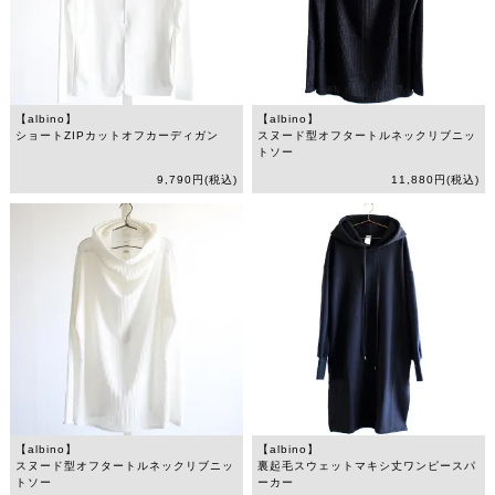
【albino】
【albino】
ショートZIPカットオフカーディガン
スヌード型オフタートルネックリブニッ
トソー
9,790円(税込)
11,880円(税込)
【albino】
【albino】
スヌード型オフタートルネックリブニッ
裏起毛スウェットマキシ丈ワンピースパ
トソー
ーカー