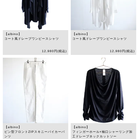
【albino】
【albino】
コート風ドレープワンピースシャツ
コート風ドレープワンピースシャツ
12,980円(税込)
12,980円(税込)
【albino】
【albino】
ピン型フロントZIPスキニーバイカーパ
フィンガーホール×袖口シャーリング加
ンツ
工ドレープネックカットソー