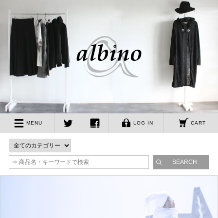
albino
MENU
LOG IN
CART
twitter
facebook