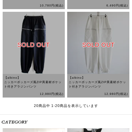
10,780円(税込)
6,490円(税込)
SOLD OUT
SOLD OUT
【albino】
【albino】
ニッカーボッカーズ風ZIP異素材ポケッ
ニッカーボッカーズ風ZIP異素材ポケッ
ト付きアラジンパンツ
ト付きアラジンパンツ
12,980円(税込)
12,980円(税込)
20
商品中
1
-
20
商品を表示しています
CATEGORY