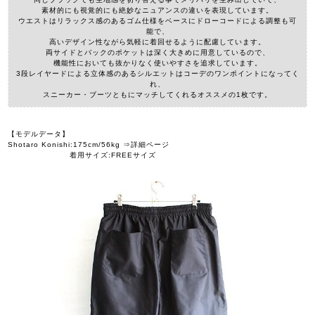
素材的にも視覚的にも絶妙なニュアンスの違いを表現しています。
ウエストはリラックス感のあるゴム仕様をベースにドローコードによる調整も可
能で、
高いデザイン性ながら気軽に着回せるように配慮しています。
両サイドとバックのポケットは深く大きめに用意しているので、
機能性においても抜かりなく使いやすさを追求しています。
3段レイヤードによる立体感のあるシルエットはコーデのワンポイントになってく
れ、
スニーカー・ブーツともにマッチしてくれるオススメの1枚です。
【モデルデータ】
Shotaro Konishi:175cm/56kg ⇒詳細ページ
着用サイズ:FREEサイズ