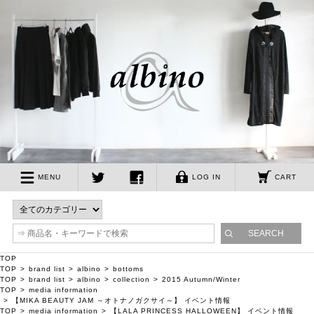
albino
MENU
LOG IN
CART
twitter
facebook
TOP
TOP
brand list
albino
bottoms
TOP
brand list
albino
collection
2015 Autumn/Winter
TOP
media information
【MIKA BEAUTY JAM ～オトナノガクサイ～】 イベント情報
TOP
media information
【LALA PRINCESS HALLOWEEN】 イベント情報