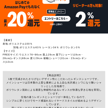
【素材】
表地:ポリエステル100％
別地:ポリエステル63％ レーヨン34％ ポリウレタン3％
【サイズ】
FREEサイズ:ウエスト76~96cm 股上29cm 股下(ショーツ)19cm・
28cm(レギンス)68cm 渡り29cm 裾幅(ショーツ)31cm・23cm(レギン
ス)13cm
【商品説明】
1枚で完成されたさりげないデザイン性にこだわったレギンスショーツです。
メインショーツは日本製の上質な素材による上品な光沢感とシワになり難いシャ
リッとした生地感で、
ポリウレタン混紡による適度な伸縮性のあるレギンスが快適な穿き心地を実現し
ています。
生地の違うレギンスとショーツが一体化しているので、
シンプルに穿くだけでモード感溢れるレイヤードスタイルが組めるようデザイン
しています。
同じブラックでも生地感を切り替える事でメリハリを生み出していて、