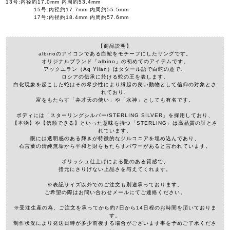
13号:内径約17.0mm 内周約53.4mm
15号:内径約17.7mm 内周約55.5mm
17号:内径約18.4mm 内周約57.6mm
【商品説明】
albinoのアイコンである白蛇をモチーフにしたリングです。
オリジナルブランド「albino」の初めてのアイテムです。
アックユラン（Aq Yilan）はタタール語で白蛇の意で、
ロシアの伝承に於ける蛇の王を表します。
白化現象を起こした蛇はその希少性により縁起の良い動物として信仰の対象とさ
れており、
富をもたらす「弁才天の使い」や「水神」としても有名です。
ボディには「スターリングシルバー/STERLING SILVER」を採用しており、
【本物】や【信頼できる】といった意味を持つ「STERLING」は高品質の証とさ
れています。
眼には透明感のある輝きが特徴的なジルコニアを埋め込んであり、
石言葉の清純無垢から平和と財をもたらすパワーがあると言われています。
ポリッシュ仕上げによる艶のある質感で、
指元にさりげない上品さを与えてくれます。
※表記サイズ以外でのご注文も別途承っております。
ご希望の際はお問い合わせメールにてご連絡ください。
※受注生産の為、ご注文を承ってから約7日から14日程のお時間を頂いておりま
す。
制作状況により発送日時が多少前後する場合がございます事を予めご了承くださ