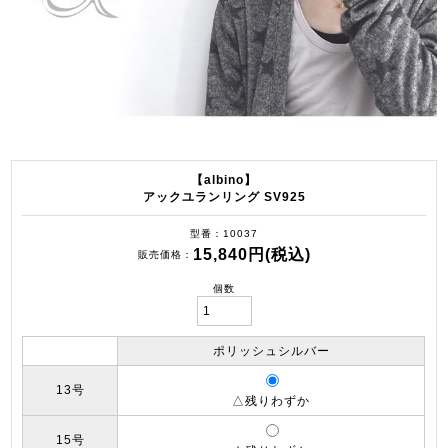
【albino】
アックユランリング SV925
型番
10037
15,840円(税込)
販売価格
個数
ポリッシュシルバー
13号
△残りわずか
15号