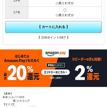
15号
△残りわずか
17号
△残りわずか
【 カートに入れる 】
【 158ポイントGET 】
【素材】
本体:シルバー925
眼:ジルコニア
【サイズ】