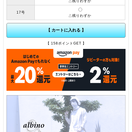
△残りわずか
17号
△残りわずか
【 カートに入れる 】
【 158ポイントGET 】