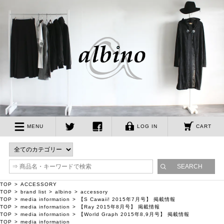
albino
MENU
LOG IN
CART
twitter
facebook
TOP
ACCESSORY
TOP
brand list
albino
accessory
TOP
media information
【S Cawaii! 2015年7月号】 掲載情報
TOP
media information
【Ray 2015年8月号】 掲載情報
TOP
media information
【World Graph 2015年8,9月号】 掲載情報
TOP
media information