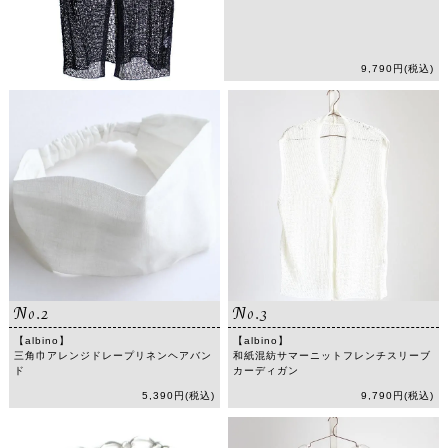
9,790円(税込)
No.2
No.3
【albino】
【albino】
三角巾アレンジドレープリネンヘアバン
和紙混紡サマーニットフレンチスリーブ
ド
カーディガン
5,390円(税込)
9,790円(税込)