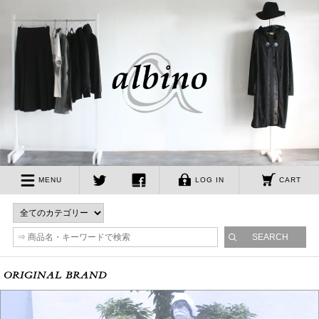
albino
MENU
LOG IN
CART
twitter
facebook
ORIGINAL BRAND