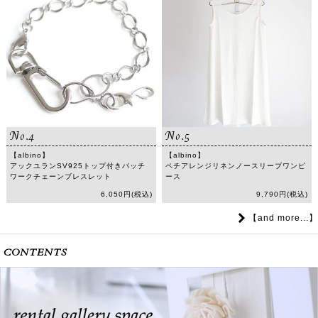
No.4
No.5
【albino】
【albino】
アックユランSV925トップ付きパッチ
ペチアレンジリネンノースリーブワンピ
ワークチェーンブレスレット
ース
6,050円(税込)
9,790円(税込)
【and more...】
CONTENTS