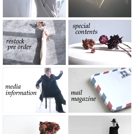
art photo
ログイン
restock pre order
special contents
media information
mail magazine