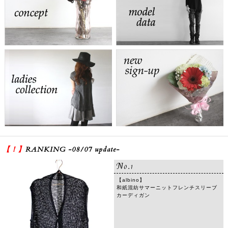
concept
model data
ladies collection
new sign up
【！】
RANKING -08/07 update-
No.1
【albino】
和紙混紡サマーニットフレンチスリーブ
カーディガン