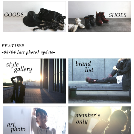
FEATURE
-08/04 [art photo] update-
style gallery
brand list