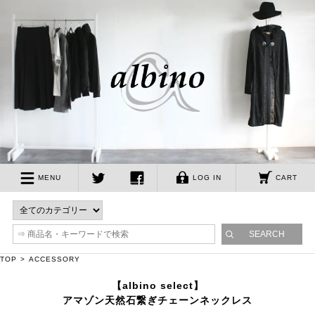
albino
MENU
LOG IN
CART
twitter
facebook
TOP
ACCESSORY
【albino select】
アマゾン天然石繋ぎチェーンネックレス