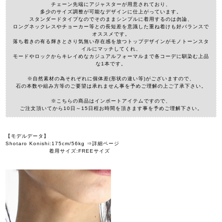
チェーン先端にアジャスターが用意されており、
多少のサイズ調整が可能なデザインに仕上がっています。
スタンダードタイプなのでそのままシンプルに着用するのは勿論、
ロングネックレスやチョーカー等との長短差を意識した重ね着けも好バランスで
オススメです。
落ち着きの有る輝きとさり気無い存在感を放つトップデザインがモノトーンスタ
イルにマッチしてくれ、
モードやロックからキレイめなカジュアルフォーマルまで各コーデに馴染む上品
な1本です。
※自然素材の為それぞれに個体差(形状の違い等)がございますので、
石の本数や組み方等のご要望は承れません事を予めご理解の上ご了承下さい。
※こちらの商品はインポートアイテムですので、
ご注文頂いてから10日～15日程お時間を頂きます事を予めご理解下さい。
【モデルデータ】
Shotaro Konishi:175cm/56kg ⇒詳細ページ
着用サイズ:FREEサイズ