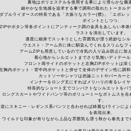
裏地はポリエステルを使用する事により滑らかな腕
細やかな生地感を追求する事で調和の取れたトータルデ
ダブルライダースの特長である「大振りなカラー(襟)」「エポレ
ポイントとしつつ、
ZIPやボタン等各ポイントにアンティーク調の金具をあしらい本
ラストを演出しています。
適度に細身でスッキリとした雰囲気が漂う絶妙なシル
ウエスト・アーム共に体に馴染んでくれるスリムなフ
アームZIPも用意しているので冷気の入り込み防止に加
着心地からシルエットまでさり気無いディテール
フロント両サイドのポケットと左胸ZIPポケットは深
左胸内ポケット・背中内ポケットと併せて全体のデザイン性に調和
カットソーやシャツは勿論ニットやパーカーと
インナーをロング丈にすればメリハリの有るレイヤ
特長的なショート丈でコンパクトなシルエットをバ
ロングスカートやワイドパンツ等のボリューミーなボトムスを合
す。
逆にスキニー・レギンス系パンツと合わせれば綺麗なIラインによ
を表現出来、
ワイルドな印象が有りながら上品な雰囲気も漂う秋から春先まで