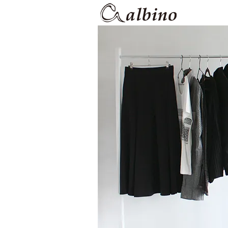
【albino】
カウハイド仕様リアルレザ
albino
のモード系ファッション通販サ