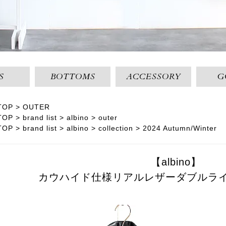
S
BOTTOMS
ACCESSORY
G
TOP
OUTER
TOP
brand list
albino
outer
TOP
brand list
albino
collection
2024 Autumn/Winter
【albino】
カウハイド仕様リアルレザーダブルラ