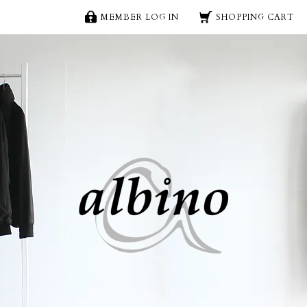
MEMBER LOG IN
SHOPPING CART
ーダブルライダースジャケット | メンズスカー
イト albino
albino