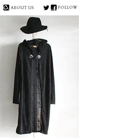
FOLLOW
ABOUT US
X(旧
face
トやロング丈カットソー等
Twitter)
book