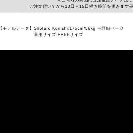
※こちらの商品は受注生産アイテムで
ご注文頂いてから10日～15日程お時間を頂きます
【モデルデータ】
Shotaro Konishi:175cm/56kg ⇒詳細ページ
着用サイズ:FREEサイズ