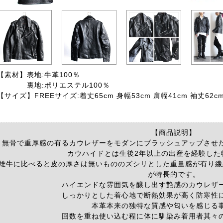
【素材】
表地:牛革100％
裏地:ポリエステル100％
【サイズ】
FREEサイズ:着丈65cm 身幅53cm 肩幅41cm 袖丈62c
【商品説明】
無骨で重厚感の有るカウレザーをモダンにブラッシュアップさせ
カウハイドとは生後2年以上の出産を経験した
雄牛に比べると皮の厚さは無いもののズシリとした重量感が有り繊
が特長的です。
ハイエンドな雰囲気を醸し出す艶感のカウレザ
しっかりとした着心地で断熱効果が高く防寒性
本革本来の独特な質感や匂いを感じる
回数を重ね使い込む程に体に馴染み着用者其々