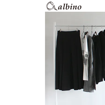
【albino】
ポケット×裾アシンメトリ
albino
ード系ファッション通販サイト