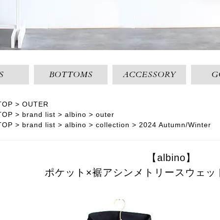
S
BOTTOMS
ACCESSORY
G
TOP
OUTER
TOP
brand list
albino
outer
TOP
brand list
albino
collection
2024 Autumn/Winter
【albino】
ポケット×裾アシンメトリースウェッ