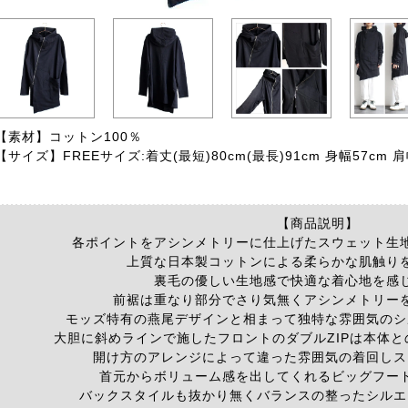
【素材】
コットン100％
【サイズ】
FREEサイズ:着丈(最短)80cm(最長)91cm 身幅57cm 肩
【商品説明】
各ポイントをアシンメトリーに仕上げたスウェット生
上質な日本製コットンによる柔らかな肌触り
裏毛の優しい生地感で快適な着心地を感
前裾は重なり部分でさり気無くアシンメトリー
モッズ特有の燕尾デザインと相まって独特な雰囲気のシ
大胆に斜めラインで施したフロントのダブルZIPは本体
開け方のアレンジによって違った雰囲気の着回しス
首元からボリューム感を出してくれるビッグフー
バックスタイルも抜かり無くバランスの整ったシルエ