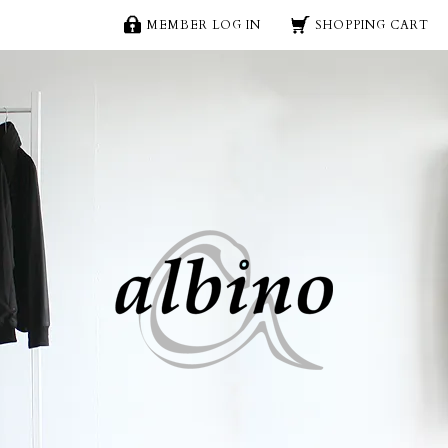
MEMBER LOG IN
SHOPPING CART
ースウェットモッズパーカー | メンズスカート
 albino
albino