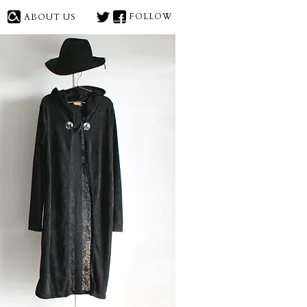
FOLLOW
ABOUT US
X(旧
face
やロング丈カットソー等のモ
Twitter)
book