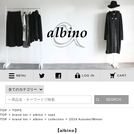
albino
MENU
LOG IN
CART
twitter
facebook
TOP
TOPS
TOP
brand list
albino
tops
TOP
brand list
albino
collection
2024 Autumn/Winter
【albino】