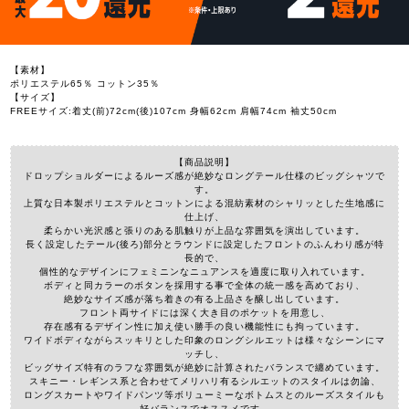
【素材】
ポリエステル65％ コットン35％
【サイズ】
FREEサイズ:着丈(前)72cm(後)107cm 身幅62cm 肩幅74cm 袖丈50cm
【商品説明】
ドロップショルダーによるルーズ感が絶妙なロングテール仕様のビッグシャツで
す。
上質な日本製ポリエステルとコットンによる混紡素材のシャリッとした生地感に
仕上げ、
柔らかい光沢感と張りのある肌触りが上品な雰囲気を演出しています。
長く設定したテール(後ろ)部分とラウンドに設定したフロントのふんわり感が特
長的で、
個性的なデザインにフェミニンなニュアンスを適度に取り入れています。
ボディと同カラーのボタンを採用する事で全体の統一感を高めており、
絶妙なサイズ感が落ち着きの有る上品さを醸し出しています。
フロント両サイドには深く大き目のポケットを用意し、
存在感有るデザイン性に加え使い勝手の良い機能性にも拘っています。
ワイドボディながらスッキリとした印象のロングシルエットは様々なシーンにマ
ッチし、
ビッグサイズ特有のラフな雰囲気が絶妙に計算されたバランスで纏めています。
スキニー・レギンス系と合わせてメリハリ有るシルエットのスタイルは勿論、
ロングスカートやワイドパンツ等ボリューミーなボトムスとのルーズスタイルも
好バランスでオススメです。