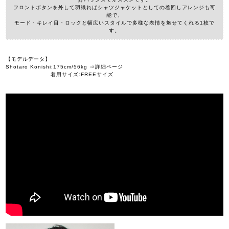
フロントボタンを外して羽織ればシャツジャケットとしての着回しアレンジも可
能で、
モード・キレイ目・ロックと幅広いスタイルで多様な表情を魅せてくれる1枚で
す。
【モデルデータ】
Shotaro Konishi:175cm/56kg ⇒詳細ページ
着用サイズ:FREEサイズ