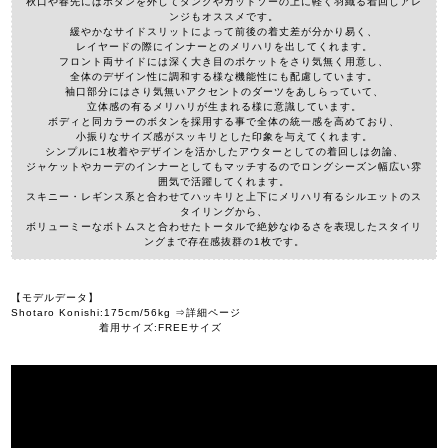
秋口や春先にはボタンを外してタンクやカットソーの上に軽く羽織る着回しアレ
ンジもオススメです。
緩やかなサイドスリットによって前後の着丈差が分かり易く、
レイヤードの際にインナーとのメリハリを出してくれます。
フロント両サイドには深く大き目のポケットをさり気無く用意し、
全体のデザイン性に調和する様な機能性にも配慮しています。
袖口部分にはさり気無いアクセントのダーツをあしらっていて、
立体感の有るメリハリが生まれる様に意識しています。
ボディと同カラーのボタンを採用する事で全体の統一感を高めており、
小振りなサイズ感がスッキリとした印象を与えてくれます。
シンプルに1枚着やデザインを活かしたアウターとしての着回しは勿論、
ジャケットやカーデのインナーとしてもマッチするのでロングシーズン幅広い雰
囲気で活躍してくれます。
スキニー・レギンス系と合わせてハッキリと上下にメリハリ有るシルエットのス
タイリングから、
ボリューミーなボトムスと合わせたトータルで絶妙なゆるさを表現したスタイリ
ングまで存在感抜群の1枚です。
【モデルデータ】
Shotaro Konishi:175cm/56kg ⇒詳細ページ
着用サイズ:FREEサイズ