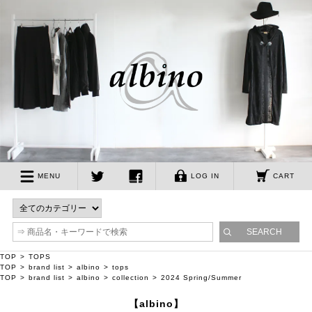
albino
MENU
LOG IN
CART
twitter
facebook
TOP
TOPS
TOP
brand list
albino
tops
TOP
brand list
albino
collection
2024 Spring/Summer
【albino】