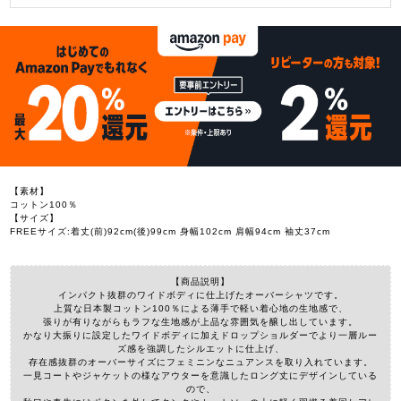
【素材】
コットン100％
【サイズ】
FREEサイズ:着丈(前)92cm(後)99cm 身幅102cm 肩幅94cm 袖丈37cm
【商品説明】
インパクト抜群のワイドボディに仕上げたオーバーシャツです。
上質な日本製コットン100％による薄手で軽い着心地の生地感で、
張りが有りながらもラフな生地感が上品な雰囲気を醸し出しています。
かなり大振りに設定したワイドボディに加えドロップショルダーでより一層ルー
ズ感を強調したシルエットに仕上げ、
存在感抜群のオーバーサイズにフェミニンなニュアンスを取り入れています。
一見コートやジャケットの様なアウターを意識したロング丈にデザインしている
ので、