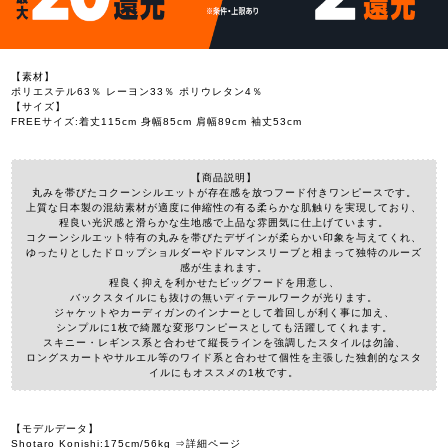
【素材】
ポリエステル63％ レーヨン33％ ポリウレタン4％
【サイズ】
FREEサイズ:着丈115cm 身幅85cm 肩幅89cm 袖丈53cm
【商品説明】
丸みを帯びたコクーンシルエットが存在感を放つフード付きワンピースです。
上質な日本製の混紡素材が適度に伸縮性の有る柔らかな肌触りを実現しており、
程良い光沢感と滑らかな生地感で上品な雰囲気に仕上げています。
コクーンシルエット特有の丸みを帯びたデザインが柔らかい印象を与えてくれ、
ゆったりとしたドロップショルダーやドルマンスリーブと相まって独特のルーズ
感が生まれます。
程良く抑えを利かせたビッグフードを用意し、
バックスタイルにも抜けの無いディテールワークが光ります。
ジャケットやカーディガンのインナーとして着回しが利く事に加え、
シンプルに1枚で綺麗な変形ワンピースとしても活躍してくれます。
スキニー・レギンス系と合わせて縦長ラインを強調したスタイルは勿論、
ロングスカートやサルエル等のワイド系と合わせて個性を主張した独創的なスタ
イルにもオススメの1枚です。
【モデルデータ】
Shotaro Konishi:175cm/56kg ⇒詳細ページ