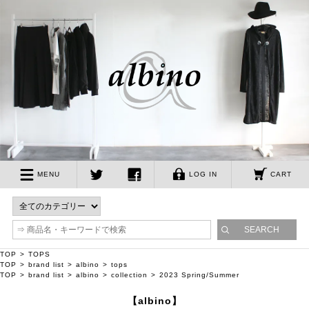
albino
MENU
LOG IN
CART
twitter
facebook
TOP
TOPS
TOP
brand list
albino
tops
TOP
brand list
albino
collection
2023 Spring/Summer
【albino】