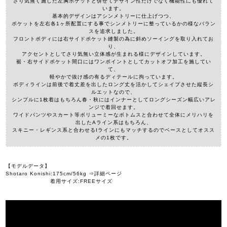
さり気無く施した左胸ポケットと併せてデザイン性だけでなく機能性にも優れて
います。
基本的デザインはアシンメトリーに仕上げつつ、
ポケットを左右各1ヶ所配置にする事でシンメトリーに整っているかの様なバラン
スを追求しました。
フロントボディには右サイドポケット縫製の為に斜めソーイングを取り入れてお
り、
アクセントとしてさり気無い立体感が生まれる様にデザインしています。
裾・右サイドポケット間口にはワンポイントとしてカットオフ加工を施してい
て、
軽やかで抜け感の有るディテールに拘っています。
ボディラインは前後で着丈差を出したロング丈を活かしてシェイプさせた縦長シ
ルエットなので、
シンプルに1枚着はもちろん春・秋にはインナーとしてロングシーズン幅広いアレ
ンジで着回せます。
ワイドパンツやスカート等ボリューミーなボトムスと合わせて全体にメリハリを
出したAライン系はもちろん、
スキニー・レギンス系と合わせるIラインにもマッチするのでベースとしてオスス
メの1枚です。
【モデルデータ】
Shotaro Konishi:175cm/56kg ⇒詳細ページ
着用サイズ:FREEサイズ