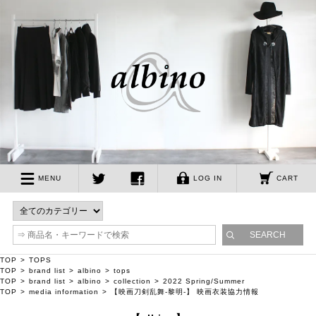
albino
MENU
LOG IN
CART
twitter
facebook
TOP
TOPS
TOP
brand list
albino
tops
TOP
brand list
albino
collection
2022 Spring/Summer
TOP
media information
【映画刀剣乱舞-黎明-】 映画衣装協力情報