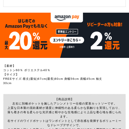
【素材】
コットン60％ ポリエステル40％
【サイズ】
FREEサイズ:着丈(最短)67cm(最長)80cm 身幅56cm 肩幅45cm 袖丈
30cm
【商品説明】
左右に別種ポケットを施したアシンメトリー仕様の変形カットソーです。
上質な日本製の混紡素材が適度に伸縮性のある柔らかな肌触りを実現しており、
落ち着きの有る柔らかな光沢感と軽やかな生地感により上品な着心地を感じられ
ます。
右サイドのワイドポケットはワンポイントとして存在感を発揮するボリューミー
なドレープデザインで、