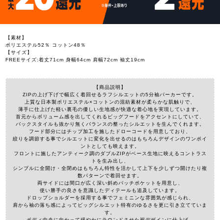
【素材】
ポリエステル52％ コットン48％
【サイズ】
FREEサイズ:着丈71cm 身幅64cm 肩幅72cm 袖丈19cm
【商品説明】
ZIPの上げ下げで幅広く着回せるラフシルエットの5分袖パーカーです。
上質な日本製ポリエステル×コットンの混紡素材が柔らかな肌触りで、
薄手に仕上げた軽い裏毛の優しい生地感が快適な着心地を実現しています。
首元からボリューム感を出してくれるビッグフードをアクセントにしていて、
バックスタイルも抜かり無くバランスの整ったシルエットを生んでくれます。
フード部分にはチップ加工を施したドローコードを用意しており、
絞りを調節する事でシルエットに変化を出せるのはもちろんデザインのワンポイ
ントとしても映えます。
フロントに施したアンティーク調のダブルZIPがベース生地に映えるコントラス
トを生み出し、
シンプルに全開け・全閉めはもちろん特性を活かして上下を少しずつ開けたり複
数パターンで着回せます。
両サイドには間口が広く深い斜めパッチポケットを用意し、
使い勝手の良さを意識したディテールも追及しています。
ドロップショルダーを採用する事でフェミニンな雰囲気が感じられ、
肩から袖の落ち感によってビッグシルエット特有のゆるさを更に引き立てていま
す。
ボディ中央に向かって緩やかにラウンドさせた裾デザインに仕上げ、