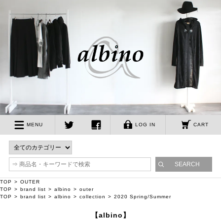
albino
MENU
LOG IN
CART
twitter
facebook
TOP
OUTER
TOP
brand list
albino
outer
TOP
brand list
albino
collection
2020 Spring/Summer
【albino】