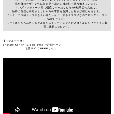
見た目のデザイン性に加え動き易さの機能性も兼ね備えています。
メンズ・レディース共に幅広でゆったりした5分袖前後の丈感で、
独特の自然なゆるさとこれからの季節を意識した軽さが感じられます。
インナーに長袖トップスを合わせたレイヤードもオススメなのでロングシーズン
活躍してくれ、
モードはもちろんカジュアルからストリートまでどのスタイルにもマッチする着
回し抜群の1枚です。
【モデルデータ】
Shotaro Konishi:175cm/56kg ⇒詳細ページ
着用サイズ:FREEサイズ