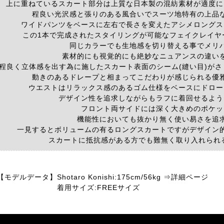
上に重ねているスカート部分は上質な日本製の混紡素材が適度に
程良い光沢感と張りのある風合いでスーツ地特有の上品
ワイドパンツをベースに左右で長さを変えたアシメロングス
この1本で完成されたスタイリングが可能なフェイクレイヤ
同じカラーでも生地感を切り替える事でメリ
素材的にも視覚的にも絶妙なニュアンスの違い
程良く立体感を出す為に施したスカート表面のシーム(縫い目)が
動きのあるドレープと相まってこだわりが感じられる優
ウエストはリラックス感のあるゴム仕様をベースにドロー
デザイン性を追求しながらもラフに着回せるよう
フロント両サイドには深く大きめのポケッ
機能性においても抜かり無く使い易さを追
一見するとボリュームの有るロングスカートですがデザイン
スカートに抵抗感がある方でも難無く取り入れられ
【モデルデータ】
Shotaro Konishi:175cm/56kg ⇒詳細ページ
着用サイズ:FREEサイズ