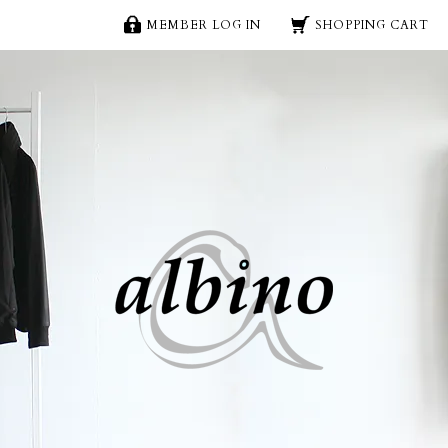
MEMBER LOG IN
SHOPPING CART
ワイドパンツ | メンズスカートやロング丈カッ
albino