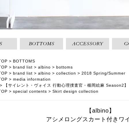
S
BOTTOMS
ACCESSORY
G
TOP
BOTTOMS
TOP
brand list
albino
bottoms
TOP
brand list
albino
collection
2018 Spring/Summer
TOP
media information
【サイレント・ヴォイス 行動心理捜査官・楯岡絵麻 Season2】
TOP
special contents
Skirt design collection
【albino】
アシメロングスカート付きワ