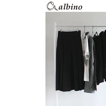
【albino】
アシメロングスカート付き
albino
ション通販サイト albino