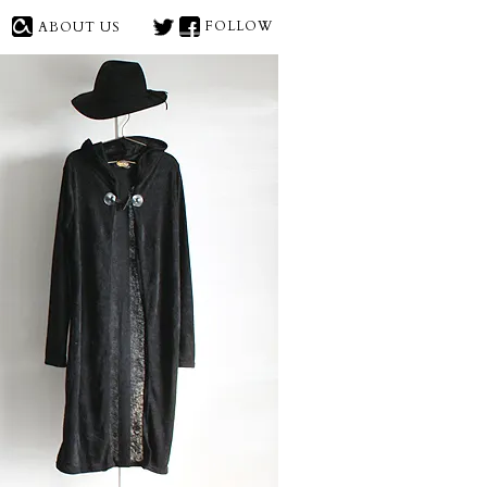
FOLLOW
ABOUT US
X(旧
face
トソー等のモード系ファッ
Twitter)
book