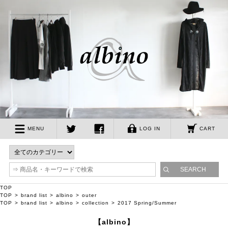
albino
MENU
LOG IN
CART
twitter
facebook
TOP
TOP
brand list
albino
outer
TOP
brand list
albino
collection
2017 Spring/Summer
【albino】