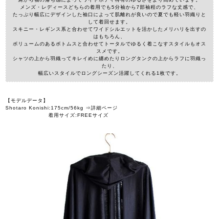
メンズ・レディースどちらの着用でも5分袖から7部袖程のラフな丈感で、
たっぷり幅広にデザインした袖口によって肌離れが良いので夏でも軽い羽織りと
して着回せます。
スキニー・レギンス系と合わせてワイドシルエットを活かしたメリハリを出すの
はもちろん、
ボリュームのあるボトムスと合わせてトータルでゆるく着こなすスタイルもオス
スメです。
シャツの上から羽織ってキレイめに纏めたりロングタンクの上からラフに羽織っ
たり、
幅広いスタイルでロングシーズン活躍してくれる1枚です。
【モデルデータ】
Shotaro Konishi:175cm/56kg ⇒詳細ページ
着用サイズ:FREEサイズ