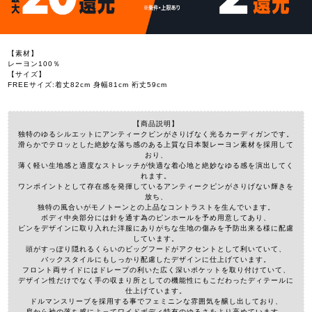
【素材】
レーヨン100％
【サイズ】
FREEサイズ:着丈82cm 身幅81cm 裄丈59cm
【商品説明】
独特のゆるシルエットにアンティークピンがさりげなく光るカーディガンです。
滑らかでテロッとした絶妙な落ち感のある上質な日本製レーヨン素材を採用して
おり、
薄く軽い生地感と適度なストレッチが快適な着心地と絶妙なゆる感を演出してく
れます。
ワンポイントとして存在感を発揮しているアンティークピンがさりげない輝きを
放ち、
独特の風合いがモノトーンとの上品なコントラストを生んでいます。
ボディ中央部分には針を通す為のピンホールを予め用意してあり、
ピンをデザインに取り入れた洋服にありがちな生地の傷みを予防出来る様に配慮
しています。
頭がすっぽり隠れるくらいのビッグフードがアクセントとして利いていて、
バックスタイルにもしっかり配慮したデザインに仕上げています。
フロント両サイドにはドレープの利いた広く深いポケットを取り付けていて、
デザイン性だけでなく手の収まり所としての機能性にもこだわったディテールに
仕上げています。
ドルマンスリーブを採用する事でフェミニンな雰囲気を醸し出しており、
肩から袖の落ち感によってワイドボディ特有のゆるさをより高めています。