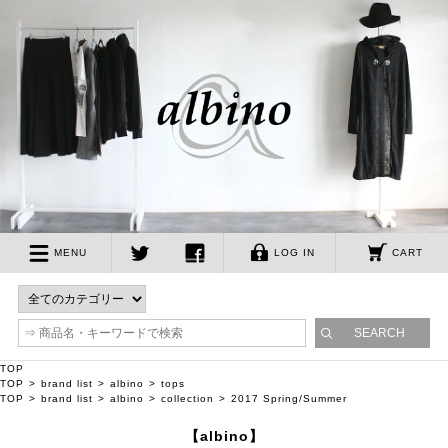
albino
MENU
LOG IN
CART
twitter
facebook
TOP
TOP
brand list
albino
tops
TOP
brand list
albino
collection
2017 Spring/Summer
【albino】