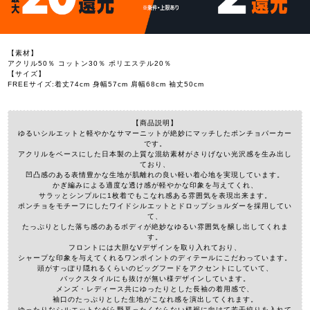
【素材】
アクリル50％ コットン30％ ポリエステル20％
【サイズ】
FREEサイズ:着丈74cm 身幅57cm 肩幅68cm 袖丈50cm
【商品説明】
ゆるいシルエットと軽やかなサマーニットが絶妙にマッチしたポンチョパーカー
です。
アクリルをベースにした日本製の上質な混紡素材がさりげない光沢感を生み出し
ており、
凹凸感のある表情豊かな生地が肌離れの良い軽い着心地を実現しています。
かぎ編みによる適度な透け感が軽やかな印象を与えてくれ、
サラッとシンプルに1枚着でもこなれ感ある雰囲気を表現出来ます。
ポンチョをモチーフにしたワイドシルエットとドロップショルダーを採用してい
て、
たっぷりとした落ち感のあるボディが絶妙なゆるい雰囲気を醸し出してくれま
す。
フロントには大胆なVデザインを取り入れており、
シャープな印象を与えてくれるワンポイントのディテールにこだわっています。
頭がすっぽり隠れるくらいのビッグフードをアクセントにしていて、
バックスタイルにも抜けが無い様デザインしています。
メンズ・レディース共にゆったりとした長袖の着用感で、
袖口のたっぷりとした生地がこなれ感を演出してくれます。
ゆったりなシルエットながら野暮ったくならない様裾に向けて若干絞りを入れて