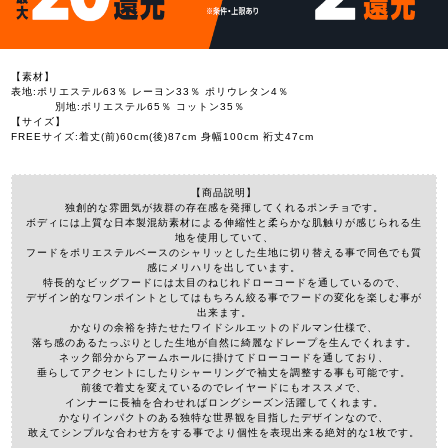
【素材】
表地:ポリエステル63％ レーヨン33％ ポリウレタン4％
別地:ポリエステル65％ コットン35％
【サイズ】
FREEサイズ:着丈(前)60cm(後)87cm 身幅100cm 裄丈47cm
【商品説明】
独創的な雰囲気が抜群の存在感を発揮してくれるポンチョです。
ボディには上質な日本製混紡素材による伸縮性と柔らかな肌触りが感じられる生
地を使用していて、
フードをポリエステルベースのシャリッとした生地に切り替える事で同色でも質
感にメリハリを出しています。
特長的なビッグフードには太目のねじれドローコードを通しているので、
デザイン的なワンポイントとしてはもちろん絞る事でフードの変化を楽しむ事が
出来ます。
かなりの余裕を持たせたワイドシルエットのドルマン仕様で、
落ち感のあるたっぷりとした生地が自然に綺麗なドレープを生んでくれます。
ネック部分からアームホールに掛けてドローコードを通しており、
垂らしてアクセントにしたりシャーリングで袖丈を調整する事も可能です。
前後で着丈を変えているのでレイヤードにもオススメで、
インナーに長袖を合わせればロングシーズン活躍してくれます。
かなりインパクトのある独特な世界観を目指したデザインなので、
敢えてシンプルな合わせ方をする事でより個性を表現出来る絶対的な1枚です。