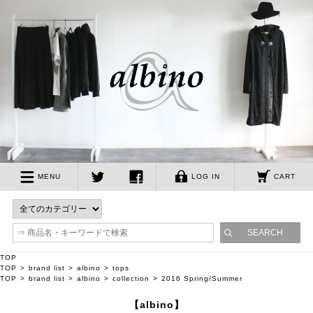
albino
MENU
LOG IN
CART
twitter
facebook
TOP
TOP
brand list
albino
tops
TOP
brand list
albino
collection
2016 Spring/Summer
【albino】