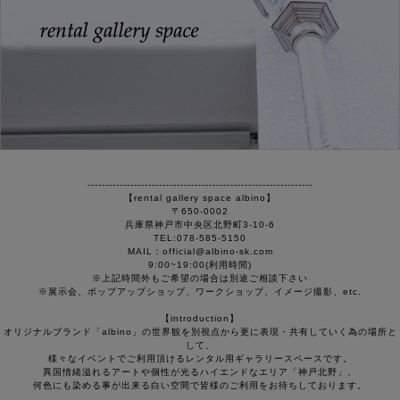
---------------------------------------------------------------
【rental gallery space albino】
〒650-0002
兵庫県神戸市中央区北野町3-10-6
TEL:078-585-5150
MAIL：official@albino-sk.com
9:00~19:00(利用時間)
※上記時間外もご希望の場合は別途ご相談下さい
※展示会、ポップアップショップ、ワークショップ、イメージ撮影、etc.
【introduction】
オリジナルブランド「albino」の世界観を別視点から更に表現・共有していく為の場所と
して、
様々なイベントでご利用頂けるレンタル用ギャラリースペースです。
異国情緒溢れるアートや個性が光るハイエンドなエリア「神戸北野」、
何色にも染める事が出来る白い空間で皆様のご利用をお待ちしております。