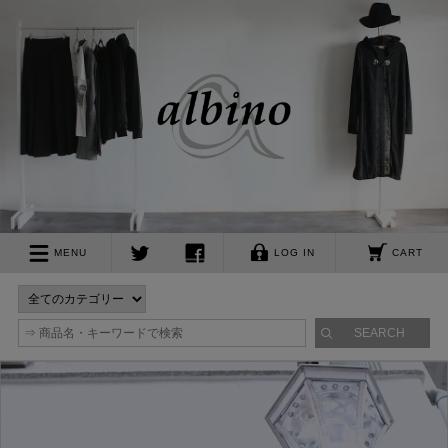
albino
MENU
LOG IN
CART
twitter
facebook